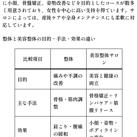
に小顔、骨盤矯正、姿勢改善などを目的としたコースが数多
く用意されており、女性を中心に高い支持を得ています。サ
ロンによっては、産後ケアや全身メンテナンスにも柔軟に対
応しています。
整体と美容整体の目的・手法・効果の違い
美容整体サロ
比較項目
整体
ン
痛みや不調の
美容と健康の
目的
改善
両立
骨格矯正＋リ
骨格・筋肉調
主な手法
ンパケア＋筋
整
膜リリース
小顔・姿勢・
肩こり・腰痛
効果
ボディライン
の緩和