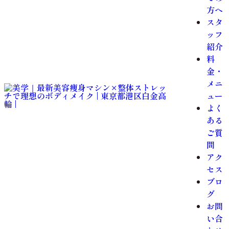
方へ
スタ
ッフ
紹介
料
金・
メニ
ュー
よく
ある
ご質
問
アク
セス
ブロ
グ
お問
い合