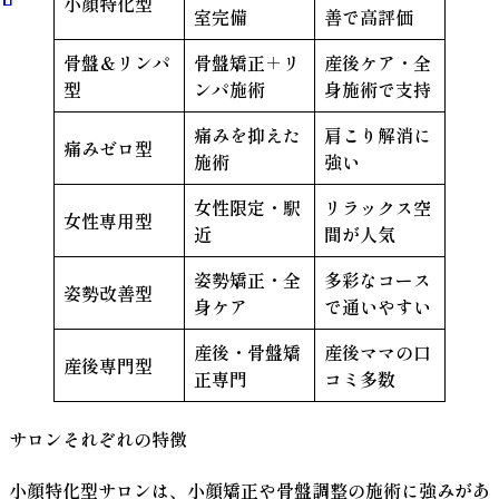
小顔特化型
室完備
善で高評価
骨盤＆リンパ
骨盤矯正＋リ
産後ケア・全
型
ンパ施術
身施術で支持
痛みを抑えた
肩こり解消に
痛みゼロ型
施術
強い
女性限定・駅
リラックス空
女性専用型
近
間が人気
姿勢矯正・全
多彩なコース
姿勢改善型
身ケア
で通いやすい
産後・骨盤矯
産後ママの口
産後専門型
正専門
コミ多数
サロンそれぞれの特徴
小顔特化型サロンは、小顔矯正や骨盤調整の施術に強みがあ