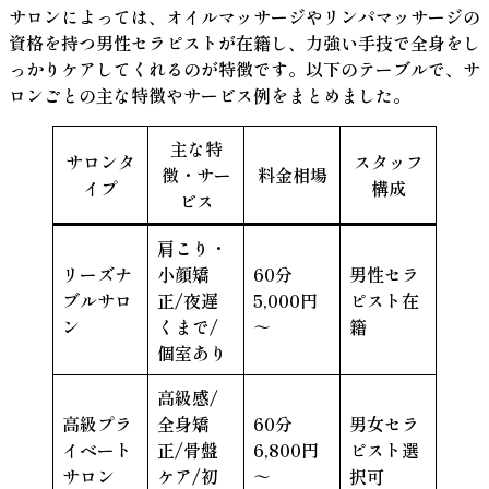
サロンによっては、オイルマッサージやリンパマッサージの
資格を持つ男性セラピストが在籍し、力強い手技で全身をし
っかりケアしてくれるのが特徴です。以下のテーブルで、サ
ロンごとの主な特徴やサービス例をまとめました。
主な特
サロンタ
スタッフ
徴・サー
料金相場
イプ
構成
ビス
肩こり・
リーズナ
小顔矯
60分
男性セラ
ブルサロ
正/夜遅
5,000円
ピスト在
ン
くまで/
～
籍
個室あり
高級感/
高級プラ
全身矯
60分
男女セラ
イベート
正/骨盤
6,800円
ピスト選
サロン
ケア/初
～
択可