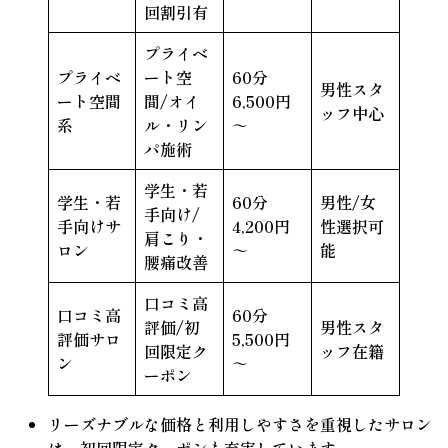
回割引有
プライベ
プライベ
ート空
60分
男性スタ
ート空間
間/オイ
6,500円
ッフ中心
系
ル・リン
～
パ施術
学生・若
学生・若
60分
男性/女
手向け/
手向けサ
4,200円
性選択可
肩こり・
ロン
～
能
腰痛改善
口コミ高
口コミ高
60分
評価/初
男性スタ
評価サロ
5,500円
回限定ク
ッフ在籍
ン
～
ーポン
リーズナブルな価格と利用しやすさを重視したサロン