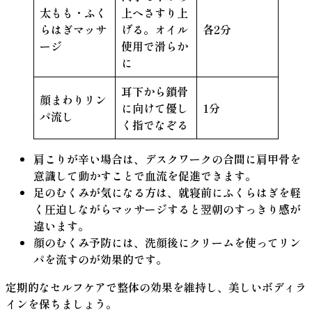
太もも・ふく
上へさすり上
らはぎマッサ
げる。オイル
各2分
ージ
使用で滑らか
に
耳下から鎖骨
顔まわりリン
に向けて優し
1分
パ流し
く指でなぞる
肩こりが辛い場合
は、デスクワークの合間に肩甲骨を
意識して動かすことで血流を促進できます。
足のむくみ
が気になる方は、就寝前にふくらはぎを軽
く圧迫しながらマッサージすると翌朝のすっきり感が
違います。
顔のむくみ予防
には、洗顔後にクリームを使ってリン
パを流すのが効果的です。
定期的なセルフケアで整体の効果を維持し、美しいボディラ
インを保ちましょう。