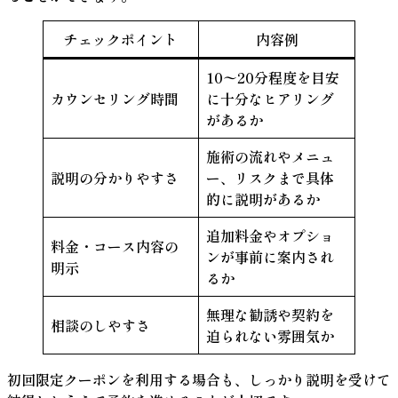
チェックポイント
内容例
10〜20分程度を目安
カウンセリング時間
に十分なヒアリング
があるか
施術の流れやメニュ
説明の分かりやすさ
ー、リスクまで具体
的に説明があるか
追加料金やオプショ
料金・コース内容の
ンが事前に案内され
明示
るか
無理な勧誘や契約を
相談のしやすさ
迫られない雰囲気か
初回限定クーポンを利用する場合も、しっかり説明を受けて