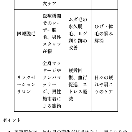
穴ケア
医療機関
ムダ毛の
でのレー
永久脱
ひげ・体
ザー脱
医療脱毛
毛、ヒゲ
毛の悩み
毛、男性
剃り跡の
解消
スタッフ
改善
在籍
全身マッ
サージや
疲労回
リラクゼ
リンパマ
復、血行
日々の疲
ーション
ッサー
促進、ス
れや肩こ
サロン
ジ、男性
トレス軽
りのケア
施術者に
減
よる施術
ポイント
美容整体は、見た目の変化だけではなく、肩こりや骨