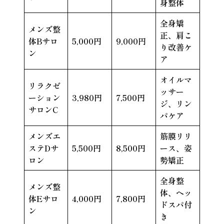
身整体
全身矯
メンズ整
正、肩こ
体Bサロ
5,000円
9,000円
り改善ケ
ン
ア
オイルマ
リラクゼ
ッサー
ーション
3,980円
7,500円
ジ、リン
サロンC
パケア
メンズエ
筋膜リリ
ステDサ
5,500円
8,500円
ース、姿
ロン
勢矯正
全身整
メンズ整
体、ヘッ
体Eサロ
4,000円
7,800円
ドスパ付
ン
き