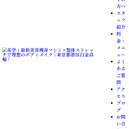
方へ
スタ
ッフ
紹介
料
金・
メニ
ュー
よく
ある
ご質
問
アク
セス
ブロ
グ
お問
い合