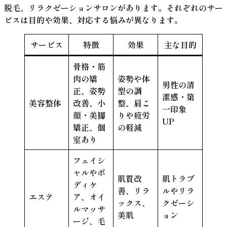
脱毛、リラクゼーションサロンがあります。それぞれのサー
ビスは目的や効果、対応する悩みが異なります。
サービス
特徴
効果
主な目的
骨格・筋
肉の矯
姿勢や体
男性の清
正、姿勢
型の調
潔感・第
美容整体
改善、小
整、肩こ
一印象
顔・美脚
りや疲労
UP
矯正、個
の軽減
室あり
フェイシ
ャルやボ
肌質改
肌トラブ
ディケ
善、リラ
ルやリラ
エステ
ア、オイ
ックス、
クゼーシ
ルマッサ
美肌
ョン
ージ、毛