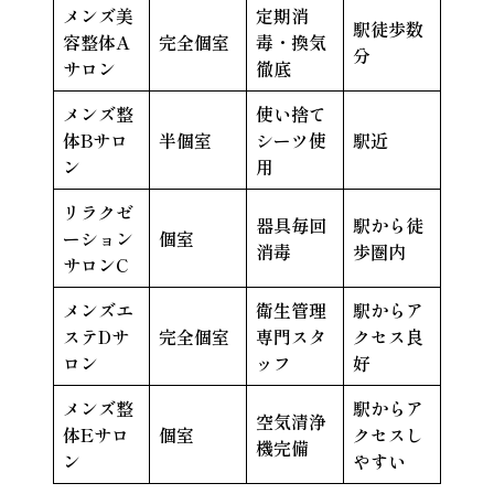
メンズ美
定期消
駅徒歩数
容整体A
完全個室
毒・換気
分
サロン
徹底
メンズ整
使い捨て
体Bサロ
半個室
シーツ使
駅近
ン
用
リラクゼ
器具毎回
駅から徒
ーション
個室
消毒
歩圏内
サロンC
メンズエ
衛生管理
駅からア
ステDサ
完全個室
専門スタ
クセス良
ロン
ッフ
好
メンズ整
駅からア
空気清浄
体Eサロ
個室
クセスし
機完備
ン
やすい