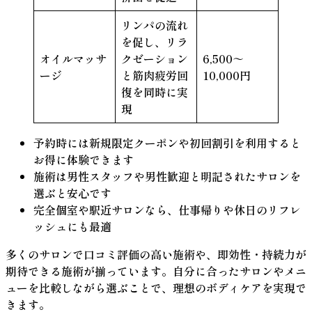
リンパの流れ
を促し、リラ
オイルマッサ
クゼーション
6,500～
ージ
と筋肉疲労回
10,000円
復を同時に実
現
予約時には
新規限定クーポン
や
初回割引
を利用すると
お得に体験できます
施術は
男性スタッフ
や
男性歓迎
と明記されたサロンを
選ぶと安心です
完全個室や駅近サロンなら、仕事帰りや休日のリフレ
ッシュにも最適
多くのサロンで口コミ評価の高い施術や、即効性・持続力が
期待できる施術が揃っています。自分に合ったサロンやメニ
ューを比較しながら選ぶことで、理想のボディケアを実現で
きます。