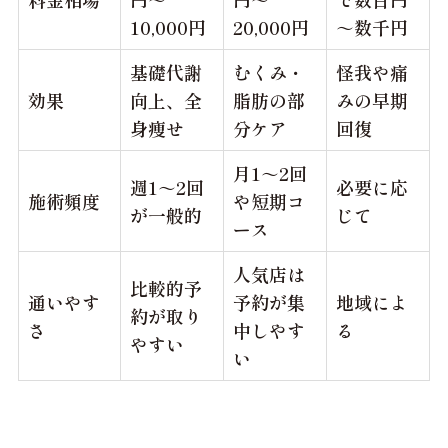
10,000円
20,000円
～数千円
基礎代謝
むくみ・
怪我や痛
効果
向上、全
脂肪の部
みの早期
身痩せ
分ケア
回復
月1～2回
週1～2回
必要に応
施術頻度
や短期コ
が一般的
じて
ース
人気店は
比較的予
通いやす
予約が集
地域によ
約が取り
さ
中しやす
る
やすい
い