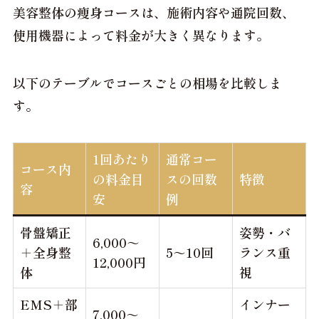
美容整体の痩身コースは、施術内容や通院回数、
使用機器によって料金が大きく異なります。
以下のテーブルでコースごとの相場を比較しま
す。
1回あたり
通常コー
コース内
の料金目
スの回数
特徴
容
安
例
骨盤矯正
姿勢・バ
6,000～
＋全身整
5～10回
ランス重
12,000円
体
視
EMS＋部
インナー
7,000～