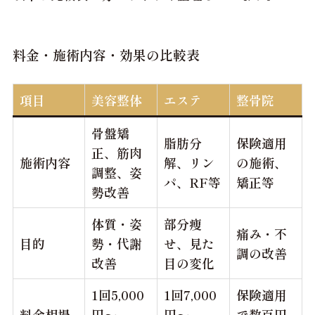
料金・施術内容・効果の比較表
項目
美容整体
エステ
整骨院
骨盤矯
脂肪分
保険適用
正、筋肉
施術内容
解、リン
の施術、
調整、姿
パ、RF等
矯正等
勢改善
体質・姿
部分痩
痛み・不
目的
勢・代謝
せ、見た
調の改善
改善
目の変化
1回5,000
1回7,000
保険適用
料金相場
円～
円～
で数百円