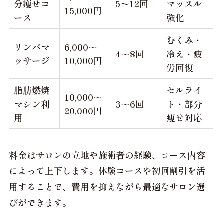
分痩せコ
5～12回
マッスル
15,000円
ース
強化
むくみ・
リンパマ
6,000～
4～8回
冷え・疲
ッサージ
10,000円
労回復
脂肪燃焼
セルライ
10,000～
マシン利
3～6回
ト・部分
20,000円
用
痩せ対応
料金はサロンの立地や施術者の経験、コース内容
によって上下します。
体験コースや初回割引を活
用することで、費用を抑えながら最適なサロン選
び
ができます。